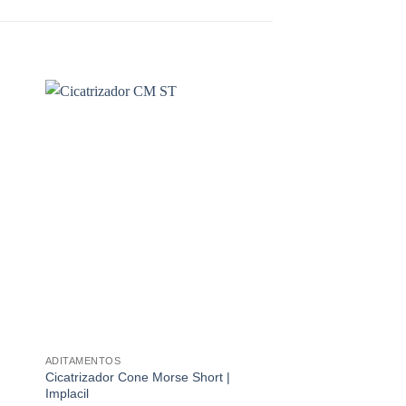
ADITAMENTOS
ADITAMENTOS
Cicatrizador Cone Morse Short |
Cofia Plástica Multi U
Implacil
Implacil