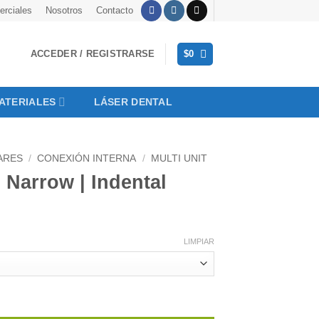
rciales
Nosotros
Contacto
ACCEDER / REGISTRARSE
$
0
ATERIALES
LÁSER DENTAL
ARES
/
CONEXIÓN INTERNA
/
MULTI UNIT
 Narrow | Indental
LIMPIAR
ntal cantidad