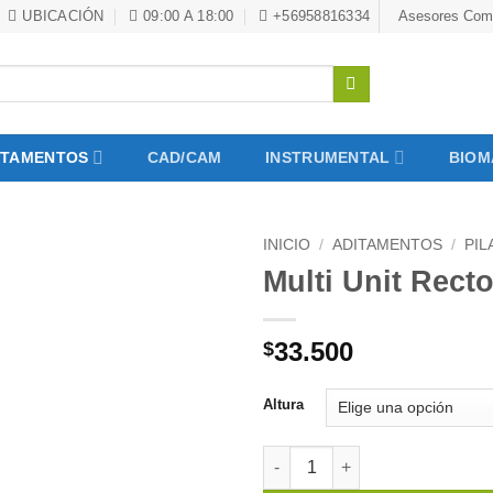
UBICACIÓN
09:00 A 18:00
+56958816334
Asesores Come
ITAMENTOS
CAD/CAM
INSTRUMENTAL
BIOM
INICIO
/
ADITAMENTOS
/
PIL
Multi Unit Recto
33.500
$
Altura
Multi Unit Recto Narrow | Inde