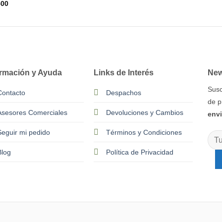
500
ormación y Ayuda
Links de Interés
New
Susc
Contacto
Despachos
de p
Asesores Comerciales
Devoluciones y Cambios
env
Seguir mi pedido
Términos y Condiciones
Blog
Política de Privacidad