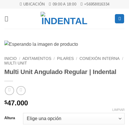
Saltar
UBICACIÓN
09:00 A 18:00
+56958816334
al
contenido
INICIO
/
ADITAMENTOS
/
PILARES
/
CONEXIÓN INTERNA
/
MULTI UNIT
Multi Unit Angulado Regular | Indental
47.000
$
LIMPIAR
Altura