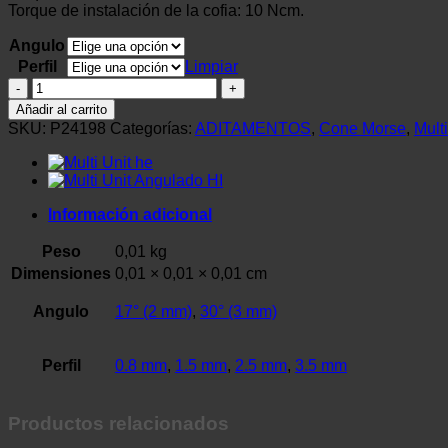
Torque de instalación de la cofia: 10 Ncm.
Angulo
Perfil
Limpiar
Multi
Unit
Añadir al carrito
Angulado
SKU:
P24198
Categorías:
ADITAMENTOS
,
Cone Morse
,
Multi
Ø4.8
mm
|
Implacil
cantidad
Información adicional
Peso
0,01 kg
Dimensiones
0,01 × 0,01 × 0,01 cm
Angulo
17° (2 mm)
,
30° (3 mm)
Perfil
0.8 mm
,
1.5 mm
,
2.5 mm
,
3.5 mm
Productos relacionados