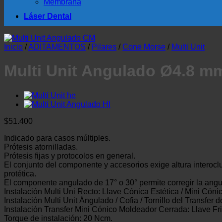
Membrana
Láser Dental
Inicio
/
ADITAMENTOS
/
Pilares
/
Cone Morse
/
Multi Unit
Multi Unit Angulado Ø4.8 mm 
$
51.400
Indicado para casos múltiples.
Prótesis atornilladas.
Prótesis fijas y protocolos en general.
El conjunto del componente y accesorios exige altura intero
protética.
El componente angulado de 17° o 30° permite corregir la angu
Instalación Multi Uni Recto: Llave Cónica Estética / Mini Cónic
Instalación Multi Unit Ángulado / Cofia / Tornillo del Transfe
Instalación Transfer Mini Cónico Moldeador Cerrada: Llave Fri
Torque de instalación: 20 Ncm.