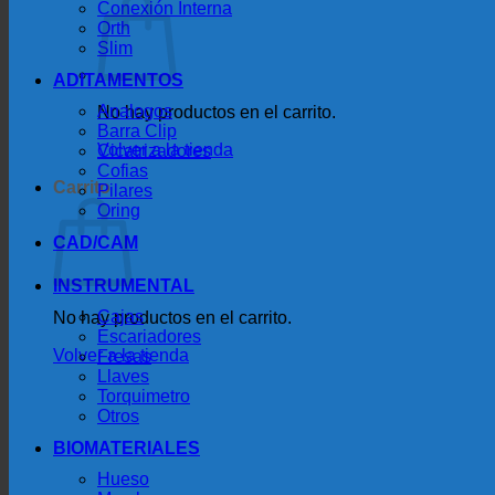
Conexión Interna
Orth
Slim
ADITAMENTOS
Analogos
No hay productos en el carrito.
Barra Clip
Volver a la tienda
Cicatrizadores
Cofias
Carrito
Pilares
Oring
CAD/CAM
INSTRUMENTAL
Cajas
No hay productos en el carrito.
Escariadores
Volver a la tienda
Fresas
Llaves
Torquimetro
Otros
BIOMATERIALES
Hueso