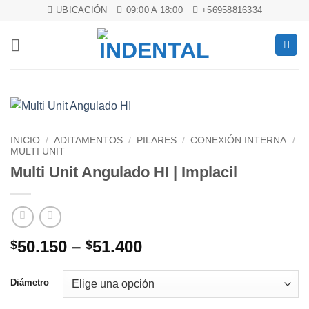
Saltar
UBICACIÓN
09:00 A 18:00
+56958816334
al
contenido
INICIO
/
ADITAMENTOS
/
PILARES
/
CONEXIÓN INTERNA
/
MULTI UNIT
Multi Unit Angulado HI | Implacil
50.150
–
51.400
$
$
Diámetro