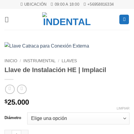
Saltar
UBICACIÓN
09:00 A 18:00
+56958816334
al
contenido
INICIO
/
INSTRUMENTAL
/
LLAVES
Llave de Instalación HE | Implacil
25.000
$
LIMPIAR
Diámetro
Llave de Instalación HE | Implacil cantidad