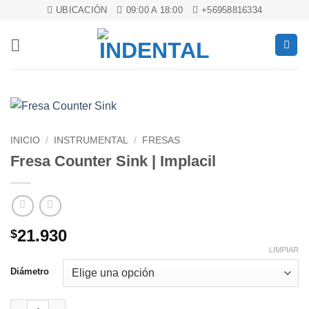
Saltar
UBICACIÓN
09:00 A 18:00
+56958816334
al
contenido
INICIO
/
INSTRUMENTAL
/
FRESAS
Fresa Counter Sink | Implacil
21.930
$
LIMPIAR
Diámetro
Fresa Counter Sink | Implacil cantidad