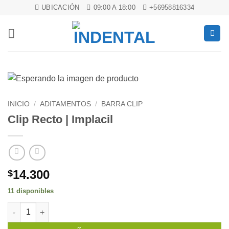
Saltar
UBICACIÓN
09:00 A 18:00
+56958816334
al
contenido
INICIO
/
ADITAMENTOS
/
BARRA CLIP
Clip Recto | Implacil
14.300
$
11 disponibles
Clip Recto | Implacil cantidad