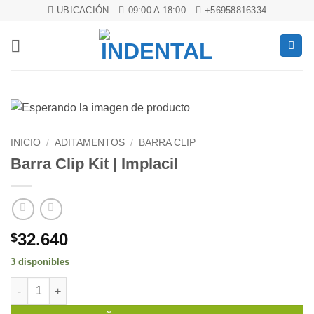
Saltar
UBICACIÓN
09:00 A 18:00
+56958816334
al
contenido
INICIO
/
ADITAMENTOS
/
BARRA CLIP
Barra Clip Kit | Implacil
32.640
$
3 disponibles
Barra Clip Kit | Implacil cantidad