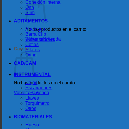
Conexión Interna
Orth
Slim
ADITAMENTOS
Analogos
No hay productos en el carrito.
Barra Clip
Volver a la tienda
Cicatrizadores
Cofias
Carrito
Pilares
Oring
CAD/CAM
INSTRUMENTAL
Cajas
No hay productos en el carrito.
Escariadores
Volver a la tienda
Fresas
Llaves
Torquimetro
Otros
BIOMATERIALES
Hueso