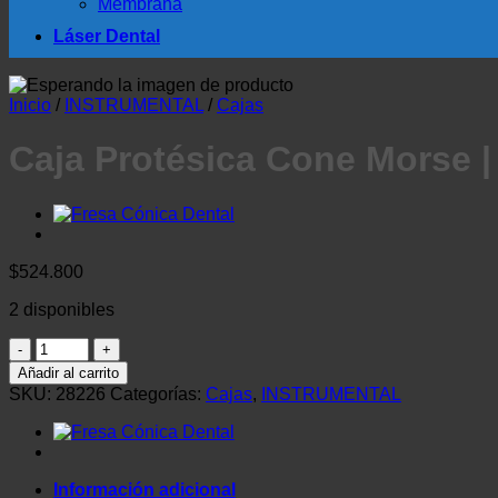
Membrana
Láser Dental
Inicio
/
INSTRUMENTAL
/
Cajas
Caja Protésica Cone Morse | 
$
524.800
2 disponibles
Caja
Protésica
Añadir al carrito
Cone
SKU:
28226
Categorías:
Cajas
,
INSTRUMENTAL
Morse
|
Implacil
cantidad
Información adicional