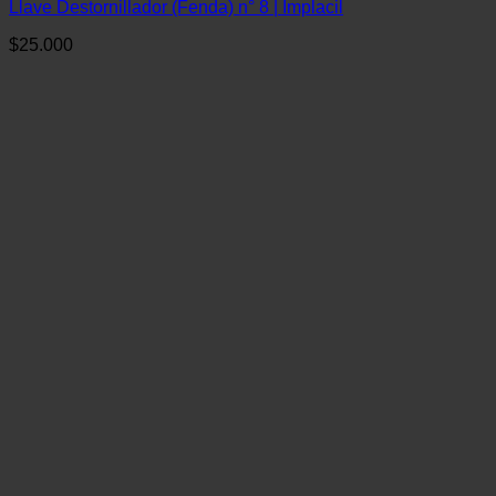
Llave Destornillador (Fenda) n° 8 | Implacil
$
25.000