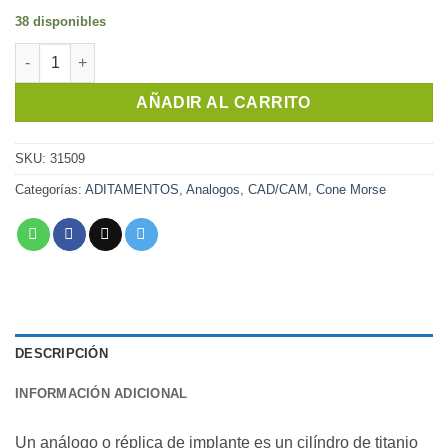
38 disponibles
Análogo Cone Morse AR | Implacil cantidad
AÑADIR AL CARRITO
SKU:
31509
Categorías:
ADITAMENTOS
,
Analogos
,
CAD/CAM
,
Cone Morse
DESCRIPCIÓN
INFORMACIÓN ADICIONAL
Un análogo o réplica de implante es un cilíndro de titanio