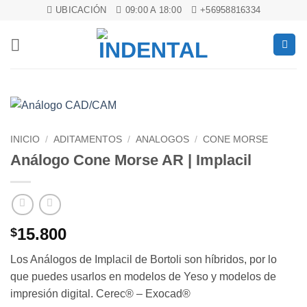
Saltar
UBICACIÓN
09:00 A 18:00
+56958816334
al
contenido
INICIO
/
ADITAMENTOS
/
ANALOGOS
/
CONE MORSE
Análogo Cone Morse AR | Implacil
15.800
$
Los Análogos de Implacil de Bortoli son híbridos, por lo
que puedes usarlos en modelos de Yeso y modelos de
impresión digital. Cerec® – Exocad®