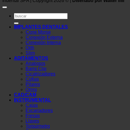
Indental SPA | Copyright 2026 © |
Diseñado por Walter Ifill
Buscar
por:
IMPLANTES DENTALES
Cone Morse
Conexión Externa
Conexión Interna
Orth
Slim
ADITAMENTOS
Analogos
Barra Clip
Cicatrizadores
Cofias
Pilares
Oring
CAD/CAM
INSTRUMENTAL
Cajas
Escariadores
Fresas
Llaves
Torquimetro