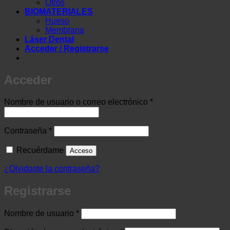
Otros
BIOMATERIALES
Hueso
Membrana
Láser Dental
Acceder / Registrarse
Acceder
Obligatorio
Nombre de usuario o correo electrónico
*
Obligatorio
Contraseña
*
Recuérdame
Acceso
¿Olvidaste la contraseña?
Registrarse
Obligatorio
Nombre de usuario
*