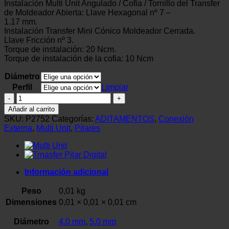
Instalación Multi Unit Angulado / Cofia / Tornillo del Transfer
de Moldeador Abierta: Llave Hexagonal nº 7 –
1.17 mm.
Instalación Transfer Mini Cónico Moldeador Cerrada.
Llave Fricción nº 3.
Torque de instalación: 20 Ncm.
Torque de instalación de la cofia: 10 Ncm
Diámetro
Perfil
Limpiar
Multi
Unit
Añadir al carrito
HE
SKU:
P2752
Categorías:
ADITAMENTOS
,
Conexión
|
Externa
,
Multi Unit
,
Pilares
Implacil
cantidad
Información adicional
Peso
0,01 kg
Dimensiones
0,01 × 0,01 × 0,01 cm
Diámetro
4.0 mm
,
5.0 mm