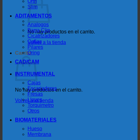
Orth
Slim
ADITAMENTOS
Analogos
Barra Clip
No hay productos en el carrito.
Cicatrizadores
Cofias
Volver a la tienda
Pilares
Oring
Carrito
CAD/CAM
INSTRUMENTAL
Cajas
Escariadores
No hay productos en el carrito.
Fresas
Llaves
Volver a la tienda
Torquimetro
Otros
BIOMATERIALES
Hueso
Membrana