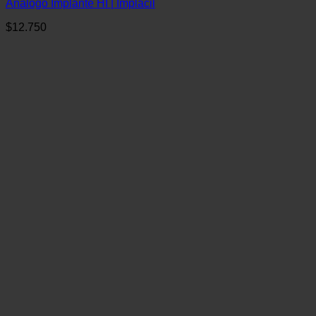
Análogo Implante HI | Implacil
$
12.750