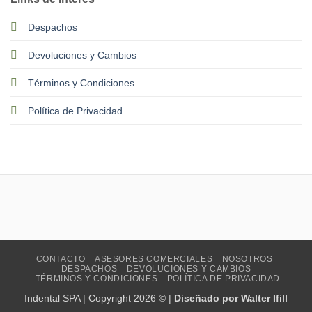
Despachos
Devoluciones y Cambios
Términos y Condiciones
Política de Privacidad
CONTACTO
ASESORES COMERCIALES
NOSOTROS
DESPACHOS
DEVOLUCIONES Y CAMBIOS
TÉRMINOS Y CONDICIONES
POLÍTICA DE PRIVACIDAD
Indental SPA | Copyright 2026 © |
Diseñado por Walter Ifill