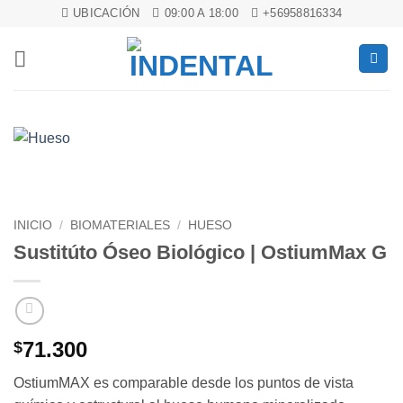
Saltar
UBICACIÓN
09:00 A 18:00
+56958816334
al
contenido
INICIO
/
BIOMATERIALES
/
HUESO
Sustitúto Óseo Biológico | OstiumMax G
71.300
$
OstiumMAX es comparable desde los puntos de vista