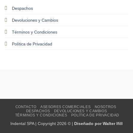
Despachos
Devoluciones y Cambios
Términos y Condiciones
Política de Privacidad
CONTACTO
ASESORES COMERCIALES
NOSOTROS
DESPACHOS
DEVOLUCIONES Y CAMBIOS
TÉRMINOS Y CONDICIONES
POLÍTICA DE PRIVACIDAD
Indental SPA | Copyright 2026 © |
Diseñado por Walter Ifill