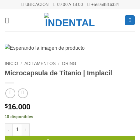
Saltar
UBICACIÓN
09:00 A 18:00
+56958816334
al
contenido
INICIO
/
ADITAMENTOS
/
ORING
Microcapsula de Titanio | Implacil
16.000
$
10 disponibles
Microcapsula de Titanio | Implacil cantidad