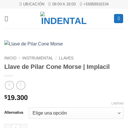
Saltar
UBICACIÓN
09:00 A 18:00
+56958816334
al
contenido
INICIO
/
INSTRUMENTAL
/
LLAVES
Llave de Pilar Cone Morse | Implacil
19.300
$
LIMPIAR
Alternativa
Llave de Pilar Cone Morse | Implacil cantidad