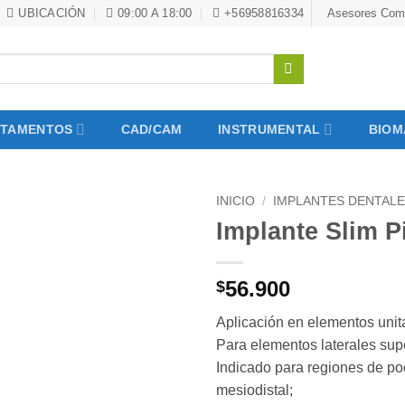
UBICACIÓN
09:00 A 18:00
+56958816334
Asesores Come
ITAMENTOS
CAD/CAM
INSTRUMENTAL
BIOM
INICIO
/
IMPLANTES DENTAL
Implante Slim Pi
56.900
$
Aplicación en elementos unita
Para elementos laterales super
Indicado para regiones de p
mesiodistal;