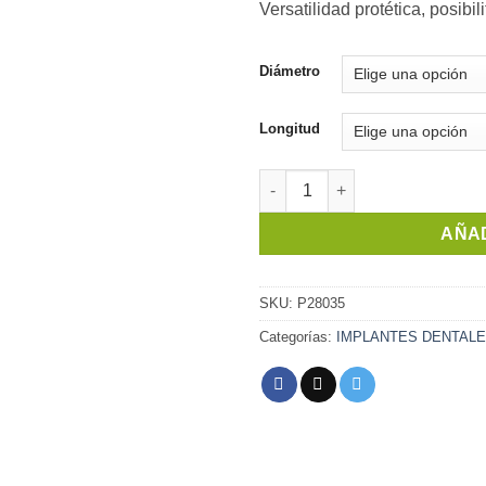
Versatilidad protética, posibi
Diámetro
Longitud
Implante Slim Pilar | Implacil c
AÑAD
SKU:
P28035
Categorías:
IMPLANTES DENTAL