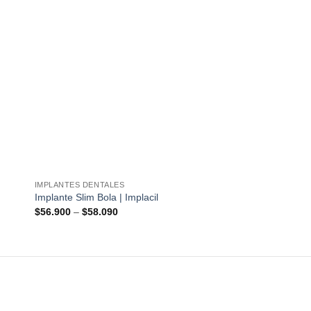
IMPLANTES DENTALES
IMPLANTES DENTALES
Implante Slim Bola | Implacil
Implante Orth Autoper
$
56.900
–
$
58.090
$
10.700