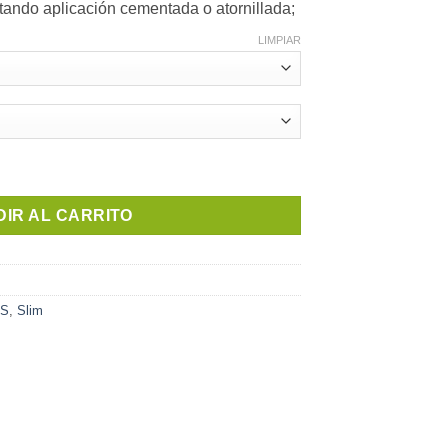
litando aplicación cementada o atornillada;
LIMPIAR
antidad
IR AL CARRITO
ES
,
Slim