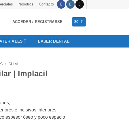
rciales
Nosotros
Contacto
ACCEDER / REGISTRARSE
$
0
ATERIALES
LÁSER DENTAL
ES
/
SLIM
lar | Implacil
rios;
iores e incisivos inferiores;
oco espesor óseo y poco espacio