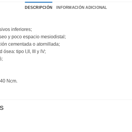
DESCRIPCIÓN
INFORMACIÓN ADICIONAL
ivos inferiores;
seo y poco espacio mesiodistal;
ación cementada o atornillada;
sea: tipo I,II, III y IV;
6;
a 40 Ncm.
S